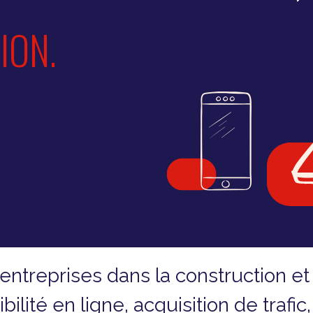
ION.
treprises dans la construction et
isibilité en ligne, acquisition de traf