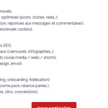
ensuels.
ptimisés (posts, stories, reels…).
on, réponses aux messages et commentaires).
benchmark continu).
és SEO.
aux (carrousels, infographies…).
s social media / reels / shorts).
esign, envoi).
ng, onboarding, fidélisation).
come pack, relance panier…).
, clics, conversions).
nous contacter